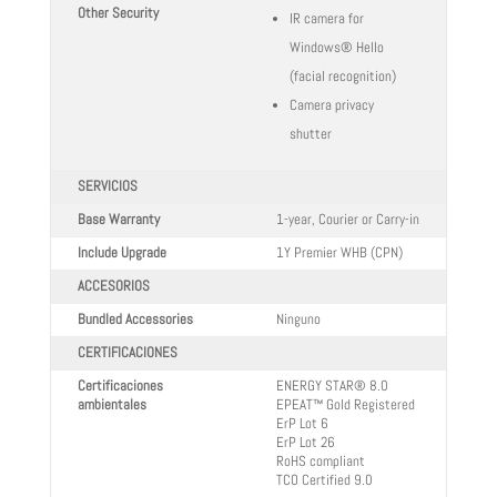
Other Security
IR camera for
Windows® Hello
(facial recognition)
Camera privacy
shutter
SERVICIOS
Base Warranty
1-year, Courier or Carry-in
Include Upgrade
1Y Premier WHB (CPN)
ACCESORIOS
Bundled Accessories
Ninguno
CERTIFICACIONES
Certificaciones
ENERGY STAR® 8.0
ambientales
EPEAT™ Gold Registered
ErP Lot 6
ErP Lot 26
RoHS compliant
TCO Certified 9.0