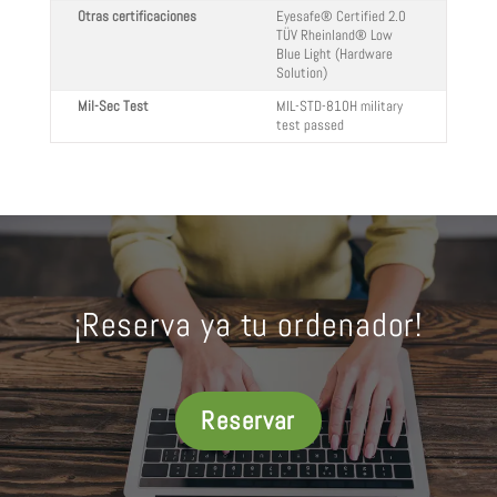
Otras certificaciones
Eyesafe® Certified 2.0
TÜV Rheinland® Low
Blue Light (Hardware
Solution)
Mil-Sec Test
MIL-STD-810H military
test passed
¡Reserva ya tu ordenador!
Reservar