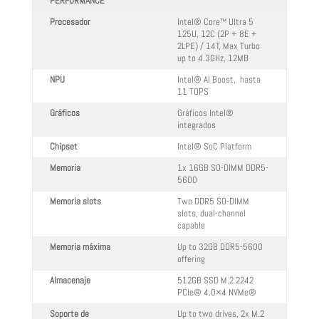
PERFORMANCE
Procesador
Intel® Core™ Ultra 5
125U, 12C (2P + 8E +
2LPE) / 14T, Max Turbo
up to 4.3GHz, 12MB
NPU
Intel® AI Boost, hasta
11 TOPS
Gráficos
Gráficos Intel®
integrados
Chipset
Intel® SoC Platform
Memoria
1x 16GB SO-DIMM DDR5-
5600
Memoria slots
Two DDR5 SO-DIMM
slots, dual-channel
capable
Memoria máxima
Up to 32GB DDR5-5600
offering
Almacenaje
512GB SSD M.2 2242
PCIe® 4.0×4 NVMe®
Soporte de
Up to two drives, 2x M.2