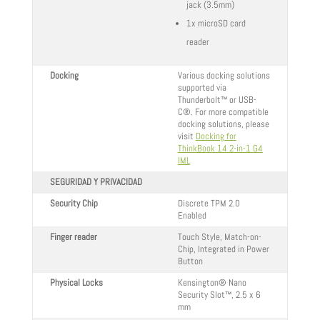
jack (3.5mm)
1x microSD card
reader
Docking
Various docking solutions
supported via
Thunderbolt™ or USB-
C®. For more compatible
docking solutions, please
visit
Docking for
ThinkBook 14 2-in-1 G4
IML
SEGURIDAD Y PRIVACIDAD
Security Chip
Discrete TPM 2.0
Enabled
Finger reader
Touch Style, Match-on-
Chip, Integrated in Power
Button
Physical Locks
Kensington® Nano
Security Slot™, 2.5 x 6
mm