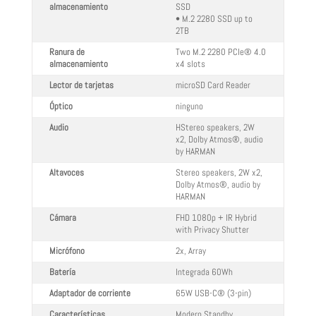
almacenamiento
SSD
• M.2 2280 SSD up to
2TB
Ranura de
Two M.2 2280 PCIe® 4.0
almacenamiento
x4 slots
Lector de tarjetas
microSD Card Reader
Óptico
ninguno
Audio
HStereo speakers, 2W
x2, Dolby Atmos®, audio
by HARMAN
Altavoces
Stereo speakers, 2W x2,
Dolby Atmos®, audio by
HARMAN
Cámara
FHD 1080p + IR Hybrid
with Privacy Shutter
Micrófono
2x, Array
Batería
Integrada 60Wh
Adaptador de corriente
65W USB-C® (3-pin)
Características
Modern Standby