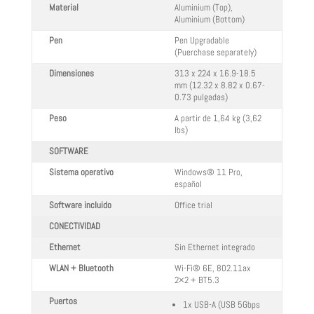
Material
Aluminium (Top),
Aluminium (Bottom)
Pen
Pen Upgradable
(Puerchase separately)
Dimensiones
313 x 224 x 16.9-18.5
mm (12.32 x 8.82 x 0.67-
0.73 pulgadas)
Peso
A partir de 1,64 kg (3,62
lbs)
SOFTWARE
Sistema operativo
Windows® 11 Pro,
español
Software incluido
Office trial
CONECTIVIDAD
Ethernet
Sin Ethernet integrado
WLAN + Bluetooth
Wi-Fi® 6E, 802.11ax
2×2 + BT5.3
Puertos
1x USB-A (USB 5Gbps