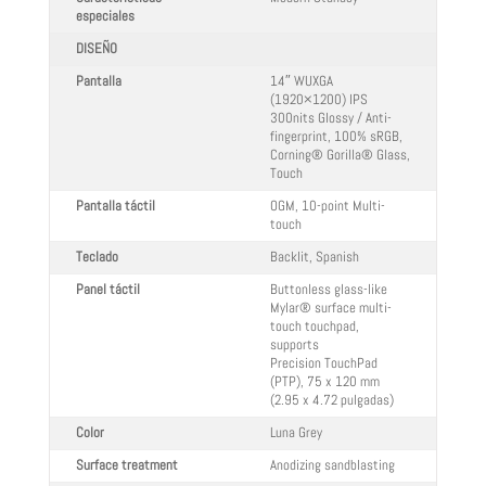
especiales
DISEÑO
Pantalla
14″ WUXGA
(1920×1200) IPS
300nits Glossy / Anti-
fingerprint, 100% sRGB,
Corning® Gorilla® Glass,
Touch
Pantalla táctil
OGM, 10-point Multi-
touch
Teclado
Backlit, Spanish
Panel táctil
Buttonless glass-like
Mylar® surface multi-
touch touchpad,
supports
Precision TouchPad
(PTP), 75 x 120 mm
(2.95 x 4.72 pulgadas)
Color
Luna Grey
Surface treatment
Anodizing sandblasting