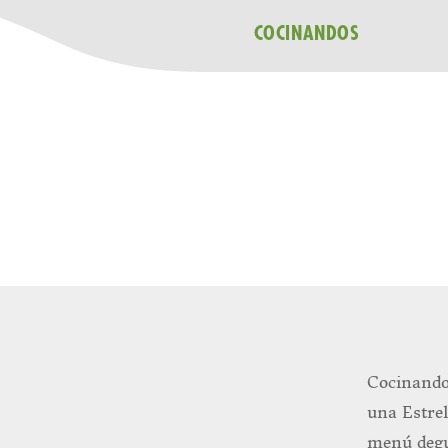
COCINANDOS
Cocinandos
una Estrel
menú degus