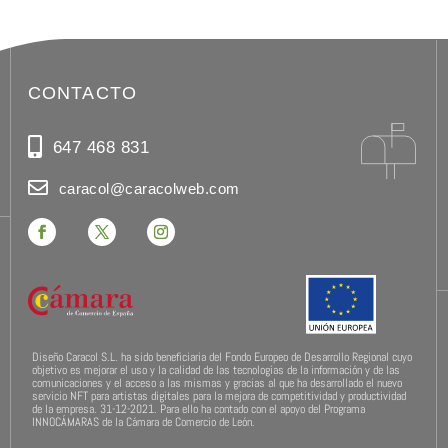
CONTACTO
647 468 831
caracol@caracolweb.com
Diseño Caracol S.L. ha sido beneficiaria del Fondo Europeo de Desarrollo Regional cuyo
objetivo es mejorar el uso y la calidad de las tecnologías de la información y de las
comunicaciones y el acceso a las mismas y gracias al que ha desarrollado el nuevo
servicio NFT para artistas digitales para la mejora de competitividad y productividad
de la empresa. 31-12-2021. Para ello ha contado con el apoyo del Programa
INNOCÁMARAS de la Cámara de Comercio de León.