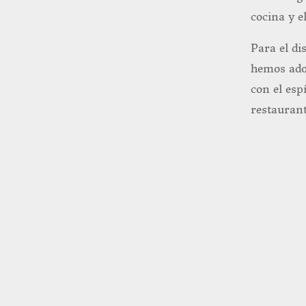
cocina y e
Para el di
hemos ado
con el esp
restaurant