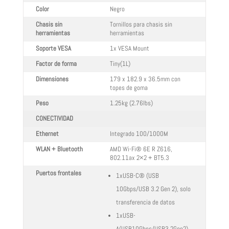
Color
Negro
Chasis sin
Tornillos para chasis sin
herramientas
herramientas
Soporte VESA
1x VESA Mount
Factor de forma
Tiny(1L)
Dimensiones
179 x 182.9 x 36.5mm con
topes de goma
Peso
1.25kg (2.76lbs)
CONECTIVIDAD
Ethernet
Integrado 100/1000M
WLAN + Bluetooth
AMD Wi-Fi® 6E R Z616,
802.11ax 2×2 + BT5.3
Puertos frontales
1xUSB-C® (USB
10Gbps/USB 3.2 Gen 2), solo
transferencia de datos
1xUSB-