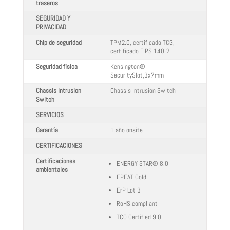
traseros
SEGURIDAD Y
PRIVACIDAD
Chip de seguridad
TPM2.0, certificado TCG,
certificado FIPS 140-2
Seguridad física
Kensington®
SecuritySlot,3x7mm
Chassis Intrusion
Chassis Intrusion Switch
Switch
SERVICIOS
Garantía
1 año onsite
CERTIFICACIONES
Certificaciones
ENERGY STAR® 8.0
ambientales
EPEAT Gold
ErP Lot 3
RoHS compliant
TCO Certified 9.0