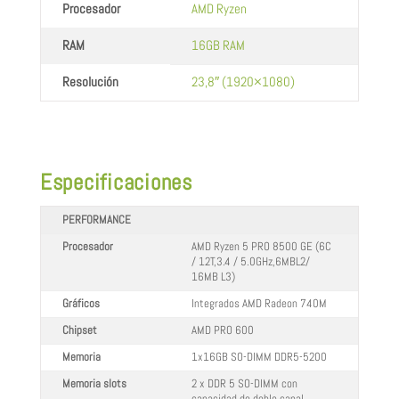
Procesador
AMD Ryzen
RAM
16GB RAM
Resolución
23,8″ (1920×1080)
Especificaciones
PERFORMANCE
Procesador
AMD Ryzen 5 PRO 8500 GE (6C
/ 12T,3.4 / 5.0GHz,6MBL2/
16MB L3)
Gráficos
Integrados AMD Radeon 740M
Chipset
AMD PRO 600
Memoria
1x16GB SO-DIMM DDR5-5200
Memoria slots
2 x DDR 5 SO-DIMM con