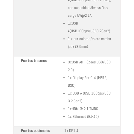
A(USB10Gbps/USB3.2Gen2),
con capacidad Always On y
carga 5V@2.1A
1xUSB-
A(USB10Gbps/USB3.2Gen2)
1 x auriculares/micro combo
jack (3.5mm)
Puertos traseros
3xUSB-A(Hi-Speed USB/USB
2.0)
1x Display Port1.4 (HBR2,
DSC)
1x USB-A (USB 10Gbps/USB
3.2 Gen2)
1xHDMI® 2.1 TMDS
1x Ethernet (RJ-45)
Puertos opcionales
1x DP1.4