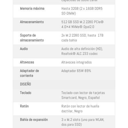
capacidad de doble canal
Memoria máxima
Hasta 32GB (2 x 16GB DDR5
SO-DIMM)
Almacenamiento
512 GB SSD M.2 2280 PCIe®
4.0×4 NVMe® Opal2.0
Soporte de
2x M.2 2280 SSD, hasta 1TB
almacenamiento
cada bahía
Audio
Audio de alta definición (HD),
Realtek® ALC 233 codec
Altavoces
Altavoces integrados
Adaptador de
Adaptador 65W 89%
corriente
DISEÑO
Teclado
Teclado con lector de tarjetas
Smartcard, Negro, Español
Ratón
Ratón con lector de huella
dactilar, Negro
Bahía de expansión
3 x M.2 slots (uno para WLAN,
dos para SSD)