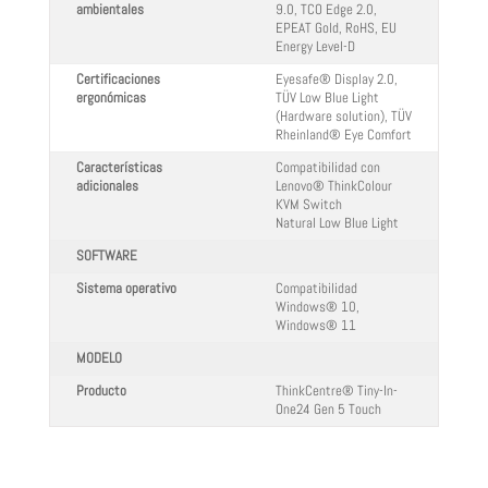
ambientales
9.0, TCO Edge 2.0,
EPEAT Gold, RoHS, EU
Energy Level-D
Certificaciones
Eyesafe® Display 2.0,
ergonómicas
TÜV Low Blue Light
(Hardware solution), TÜV
Rheinland® Eye Comfort
Características
Compatibilidad con
adicionales
Lenovo® ThinkColour
KVM Switch
Natural Low Blue Light
SOFTWARE
Sistema operativo
Compatibilidad
Windows® 10,
Windows® 11
MODELO
Producto
ThinkCentre® Tiny-In-
One24 Gen 5 Touch