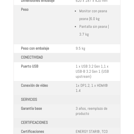
Dimensiones embalaje
620 x 187 x 420 mm
Peso
Monitor con peana
peana |6.0 kg
Pantalla sin peana |
3.7 kg
Peso con embalaje
9.5 kg
CONECTIVIDAD
Puerto USB
1 x USB 3.2 Gen 1,1 x
USB-B 3.2 Gen 1 (USB
upstream)
Conexión de vídeo
1x DP1.2, 1 x HDMI®
1.4
SERVICIOS
Garantía base
3 años, reemplazo de
producto
CERTIFICACIONES
Certificaciones
ENERGY STAR®, TCO