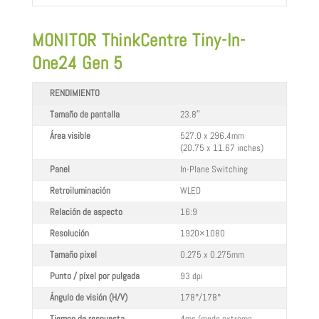
MONITOR ThinkCentre Tiny-In-
One24 Gen 5
RENDIMIENTO
Tamaño de pantalla
23.8″
Área visible
527.0 x 296.4mm
(20.75 x 11.67 inches)
Panel
In-Plane Switching
Retroiluminación
WLED
Relación de aspecto
16:9
Resolución
1920×1080
Tamaño pixel
0.275 x 0.275mm
Punto / píxel por pulgada
93 dpi
Ángulo de visión (H/V)
178°/178°