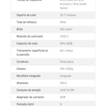
Tiempo de respuesta
4ms (modo extremo
extremo) / 6ms (modo
típico)
Soporte de color
16.7 millones
Tasa de refresco
60Hz
Brillo
250 cd/m²
Relación de contraste
1000:1
Espectro de color
99% sRGB
Tratamiento superficial en
Anti reflejo
la pantalla
Curvatura
Panel plano
Cámara
FHD 1080p
Micrófono integrado
Integrado
Altavoces
3Wx2
Consumo de energía
14W 34.0W
Adaptador de corriente
90W
Pantalla táctil
Sí