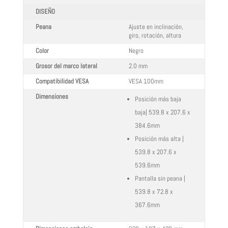
DISEÑO
Peana
Ajuste en inclinación,
giro, rotación, altura
Color
Negro
Grosor del marco lateral
2.0 mm
Compatibilidad VESA
VESA 100mm
Dimensiones
Posición más baja
baja| 539.8 x 207.6 x
384.6mm
Posición más alta |
539.8 x 207.6 x
539.6mm
Pantalla sin peana |
539.8 x 72.8 x
367.6mm